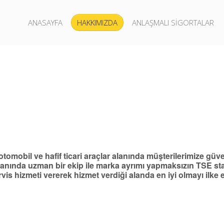
ANASAYFA
HAKKIMIZDA
ANLAŞMALI SİGORTALAR
otomobil ve hafif ticari araçlar alanında müşterilerimize güv
ında uzman bir ekip ile marka ayrımı yapmaksızın TSE sta
vis hizmeti vererek hizmet verdiği alanda en iyi olmayı ilke e