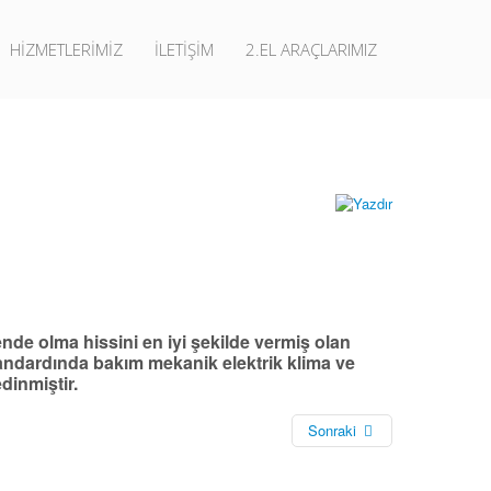
HİZMETLERİMİZ
İLETİŞİM
2.EL ARAÇLARIMIZ
ende olma hissini en iyi şekilde vermiş olan
ndardında bakım mekanik elektrik klima ve
dinmiştir.
Sonraki